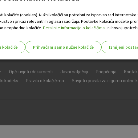
ti kolačiće (cookies). Nužni kolačići su potrebni za ispravan rad internetske
skustvo i prikaz relevantnih oglasa i sadržaja. Postavke kolačića možete pro
 samo neophodne kolačiće.
Detaljnije informacije o kolačićima
i njihovoj upotrebi
e kolačiće
Prihvaćam samo nužne kolačiće
Izmijeni posta
s!
e
Opći uvjeti i dokumenti
Javni natječaji
Priopćenja
Kontak
čki kodeks
Pravila o kolačićima
Savjeti i pravila za sigurnu online 
Nužni (tehnički) kolačići - uvijek 
Nužni
kolačići
Ovi kolačići nužni su za funkcioniranje internet
isključiti u našim sustavima. Uobičajeno se pos
radnje koje uključuju zahtjev za uslugama, kao 
preglednik možete postaviti da blokira te kolač
njima, ali u tom slučaju neki dijelovi stranice neće
pohranjuju nikakve informacije koje bi vas mogle