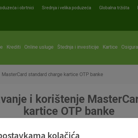
oduzeća i obrtnici
Srednja i velika poduzeća
Globalna tržišta
ge
Krediti
Online usluge
Štednja i investicije
Kartice
Osigura
nje MasterCard standard charge kartice OTP banke
avanje i korištenje MasterC
kartice OTP banke
 postavkama kolačića