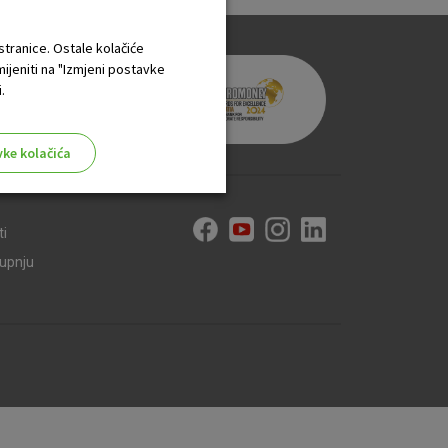
 stranice. Ostale kolačiće
mijeniti na "Izmjeni postavke
.
vke kolačića
ti
kupnju
aktivni
ske stranice i ne mogu se
tavljaju kao odgovor na vaše
što su postavke kolačića. Svoj
iće ili pošalje upozorenje o
 raditi. Ti kolačići ne
 identificirati.