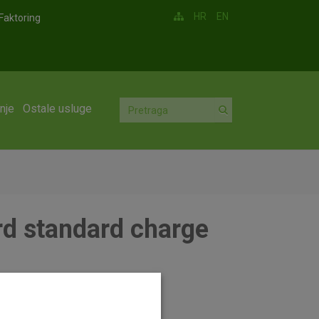
HR
EN
Faktoring
nje
Ostale usluge
ard standard charge