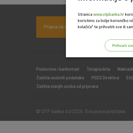
Stranica
www.otpbanka.hr
koris
koristimo za bolje korisničko i
Prijava na newsletter OTP banke
kolačića" te prihvatiti sve ili
Prihvati sv
Odaberite najbolju opciju za va
Poslovnice i bankomati
Tečajna lista
Naknad
Zaštita osobnih podataka
PSD2 Direktiva
Eti
Zaštita starijih osoba od prijevara
© OTP banka d.d.2026. Sva prava pridržana.