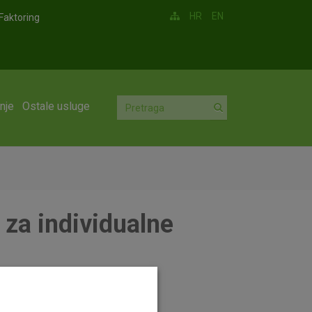
HR
EN
Faktoring
nje
Ostale usluge
 za individualne