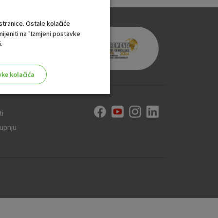
 stranice. Ostale kolačiće
mijeniti na "Izmjeni postavke
.
vke kolačića
ti
kupnju
aktivni
ske stranice i ne mogu se
tavljaju kao odgovor na vaše
što su postavke kolačića. Svoj
iće ili pošalje upozorenje o
 raditi. Ti kolačići ne
 identificirati.