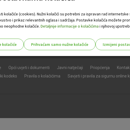
ti kolačiće (cookies). Nužni kolačići su potrebni za ispravan rad internetske
skustvo i prikaz relevantnih oglasa i sadržaja. Postavke kolačića možete pro
 samo neophodne kolačiće.
Detaljnije informacije o kolačićima
i njihovoj upotrebi
e kolačiće
Prihvaćam samo nužne kolačiće
Izmijeni posta
s!
e
Opći uvjeti i dokumenti
Javni natječaji
Priopćenja
Kontak
čki kodeks
Pravila o kolačićima
Savjeti i pravila za sigurnu online 
Nužni (tehnički) kolačići - uvijek 
Nužni
kolačići
Ovi kolačići nužni su za funkcioniranje internet
isključiti u našim sustavima. Uobičajeno se pos
radnje koje uključuju zahtjev za uslugama, kao 
preglednik možete postaviti da blokira te kolač
njima, ali u tom slučaju neki dijelovi stranice neće
pohranjuju nikakve informacije koje bi vas mogle