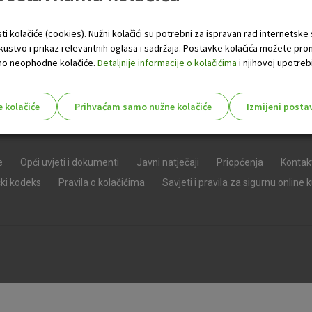
ti kolačiće (cookies). Nužni kolačići su potrebni za ispravan rad internetske
skustvo i prikaz relevantnih oglasa i sadržaja. Postavke kolačića možete pro
 samo neophodne kolačiće.
Detaljnije informacije o kolačićima
i njihovoj upotrebi
e kolačiće
Prihvaćam samo nužne kolačiće
Izmijeni posta
s!
e
Opći uvjeti i dokumenti
Javni natječaji
Priopćenja
Kontak
čki kodeks
Pravila o kolačićima
Savjeti i pravila za sigurnu online 
Nužni (tehnički) kolačići - uvijek 
Nužni
kolačići
Ovi kolačići nužni su za funkcioniranje internet
isključiti u našim sustavima. Uobičajeno se pos
radnje koje uključuju zahtjev za uslugama, kao 
preglednik možete postaviti da blokira te kolač
njima, ali u tom slučaju neki dijelovi stranice neće
pohranjuju nikakve informacije koje bi vas mogle