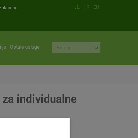
HR
EN
Faktoring
nje
Ostale usluge
 za individualne