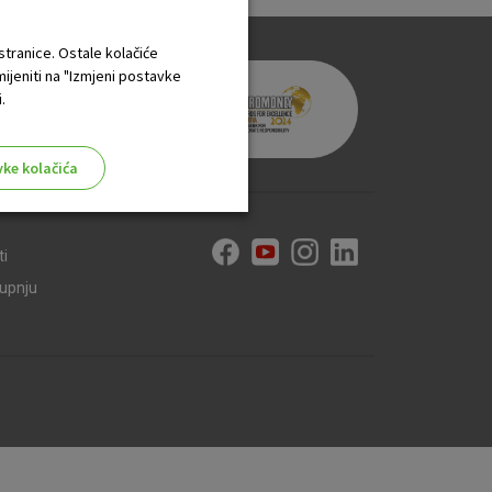
 stranice. Ostale kolačiće
mijeniti na "Izmjeni postavke
.
vke kolačića
ti
kupnju
aktivni
ske stranice i ne mogu se
tavljaju kao odgovor na vaše
što su postavke kolačića. Svoj
iće ili pošalje upozorenje o
 raditi. Ti kolačići ne
 identificirati.