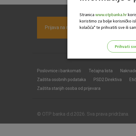
Stranica
www.otpbanka.hr
koris
koristimo za bolje korisničko i
Prijava na newsletter OTP banke
kolačića" te prihvatiti sve ili
Prihvati sv
Odaberite najbolju opciju za va
Poslovnice i bankomati
Tečajna lista
Naknad
Zaštita osobnih podataka
PSD2 Direktiva
Eti
Zaštita starijih osoba od prijevara
© OTP banka d.d.2026. Sva prava pridržana.