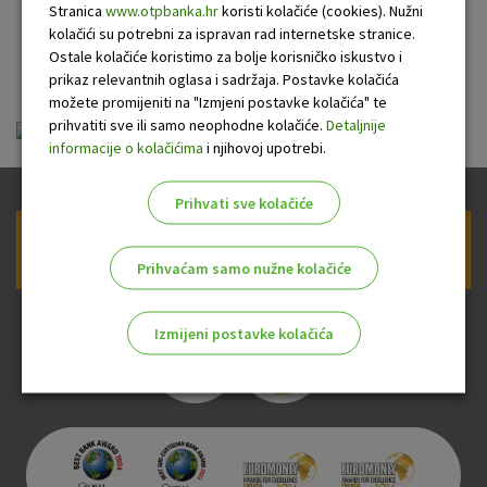
motornih vozila
Stranica
www.otpbanka.hr
koristi kolačiće (cookies). Nužni
kolačići su potrebni za ispravan rad internetske stranice.
građanima
Ostale kolačiće koristimo za bolje korisničko iskustvo i
prikaz relevantnih oglasa i sadržaja. Postavke kolačića
možete promijeniti na "Izmjeni postavke kolačića" te
prihvatiti sve ili samo neophodne kolačiće.
Detaljnije
ou-krediti-potrosacki-motorna_20110501.pdf
informacije o kolačićima
i njihovoj upotrebi.
Prihvati sve kolačiće
Prijava na newsletter OTP banke
Prihvaćam samo nužne kolačiće
Izmijeni postavke kolačića
Odaberite najbolju opciju za vas!