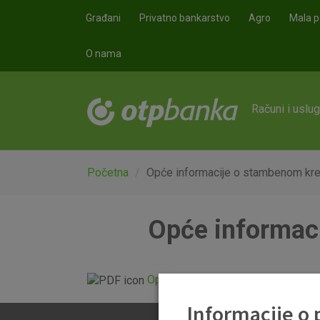
Skoči na glavni sadržaj
Građani
Privatno bankarstvo
Agro
Mala p
O nama
Računi i uslu
Početna
Opće informacije o stambenom kr
Opće informac
Opće informacije o stambenom kr
Informacije o