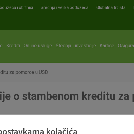
oduzeća i obrtnici
Srednja i velika poduzeća
Globalna tržišta
ge
Krediti
Online usluge
Štednja i investicije
Kartice
Osigura
editu za pomorce u USD
ije o stambenom kreditu za
editu za pomorce USD.pdf
 postavkama kolačića