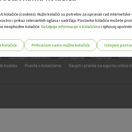
ti kolačiće (cookies). Nužni kolačići su potrebni za ispravan rad internetske
skustvo i prikaz relevantnih oglasa i sadržaja. Postavke kolačića možete pro
 samo neophodne kolačiće.
Detaljnije informacije o kolačićima
i njihovoj upotrebi
e kolačiće
Prihvaćam samo nužne kolačiće
Izmijeni posta
s!
e
Opći uvjeti i dokumenti
Javni natječaji
Priopćenja
Kontak
čki kodeks
Pravila o kolačićima
Savjeti i pravila za sigurnu online 
Nužni (tehnički) kolačići - uvijek 
Nužni
kolačići
Ovi kolačići nužni su za funkcioniranje internet
isključiti u našim sustavima. Uobičajeno se pos
radnje koje uključuju zahtjev za uslugama, kao 
preglednik možete postaviti da blokira te kolač
njima, ali u tom slučaju neki dijelovi stranice neće
pohranjuju nikakve informacije koje bi vas mogle