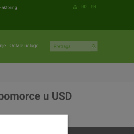
HR
EN
Faktoring
nje
Ostale usluge
 pomorce u USD