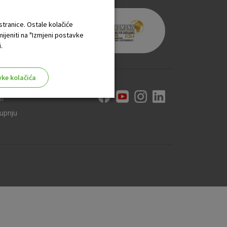
 stranice. Ostale kolačiće
mijeniti na "Izmjeni postavke
.
vke kolačića
ti
kupnju
aktivni
ske stranice i ne mogu se
tavljaju kao odgovor na vaše
što su postavke kolačića. Svoj
iće ili pošalje upozorenje o
 raditi. Ti kolačići ne
 identificirati.