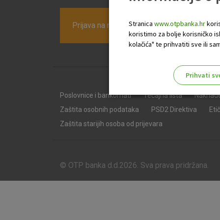
Stranica
www.otpbanka.hr
koris
Prijava na newsletter OTP banke
koristimo za bolje korisničko i
kolačića" te prihvatiti sve ili
Prihvati sv
Odaberite najbolju opciju za va
Poslovnice i bankomati
Tečajna lista
Naknad
Zaštita osobnih podataka
PSD2 Direktiva
Eti
Zaštita starijih osoba od prijevara
© OTP banka d.d.2026. Sva prava pridržana.