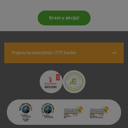
Marketinški kolačići
Analitički kolačići
Nužni kolačići
Kreni u akciju!
Prihvaćam upotrebu navedenih kolačića
Prijava na newsletter OTP banke
Nužni (tehnički) kolačići - uvijek aktivni
Ovi kolačići nužni su za funkcioniranje internetske stranice i
ne mogu se isključiti u našim sustavima. Uobičajeno se
postavljaju kao odgovor na vaše radnje koje uključuju zahtjev
za uslugama, kao što su postavke kolačića. Svoj preglednik
možete postaviti da blokira te kolačiće ili pošalje upozorenje
o njima, ali u tom slučaju neki dijelovi stranice neće raditi. Ti
kolačići ne pohranjuju nikakve informacije koje bi vas mogle
identificirati.
Detaljnije informacije o kolačićima