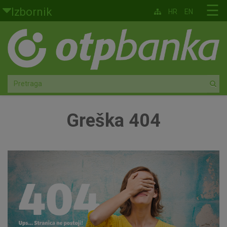
Skoči na glavni sadržaj
☰
Izbornik
HR
EN
Građani
Privatno bankarstvo
Agro
Mala poduzeća i obrtnici
Greška 404
Srednja i velika poduzeća
Globalna tržišta
Faktoring
O nama