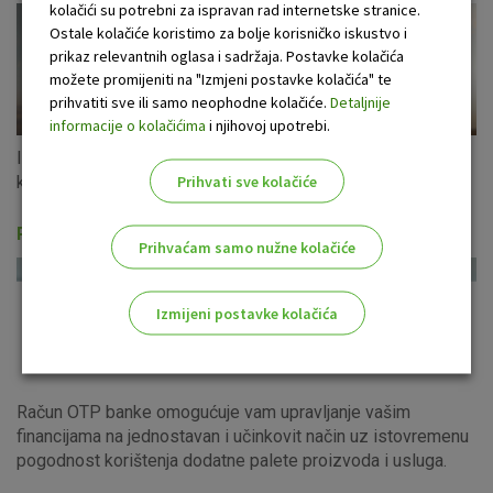
kolačići su potrebni za ispravan rad internetske stranice.
Ostale kolačiće koristimo za bolje korisničko iskustvo i
prikaz relevantnih oglasa i sadržaja. Postavke kolačića
možete promijeniti na "Izmjeni postavke kolačića" te
prihvatiti sve ili samo neophodne kolačiće.
Detaljnije
informacije o kolačićima
i njihovoj upotrebi.
Iskoristite ponudu gotovinskih kredita u eurima s fiksnom
Prihvati sve kolačiće
kamatnom stopom za cijeli period otplate!
Računi i usluge
Prihvaćam samo nužne kolačiće
Izmijeni postavke kolačića
Odaberite najbolju opciju za vas!
Račun OTP banke omogućuje vam upravljanje vašim
financijama na jednostavan i učinkovit način uz istovremenu
pogodnost korištenja dodatne palete proizvoda i usluga.