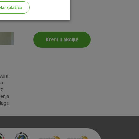
vke kolačića
Kreni u akciju!
aktivni
ske stranice i ne mogu se
tavljaju kao odgovor na vaše
što su postavke kolačića. Svoj
 vam
iće ili pošalje upozorenje o
na
 raditi. Ti kolačići ne
uz
 identificirati.
enja
luga.