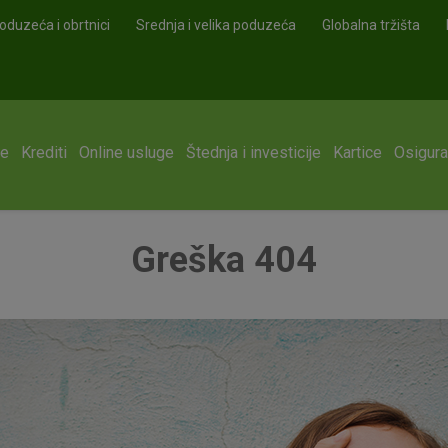
oduzeća i obrtnici
Srednja i velika poduzeća
Globalna tržišta
ge
Krediti
Online usluge
Štednja i investicije
Kartice
Osigura
Greška 404