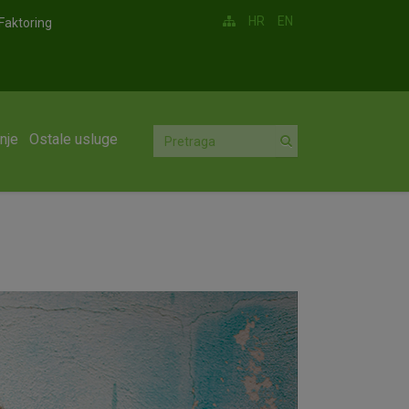
HR
EN
Faktoring
nje
Ostale usluge