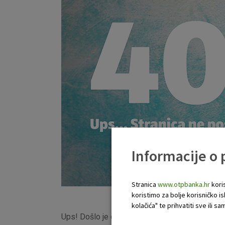
Informacije o
Stranica
www.otpbanka.hr
koris
koristimo za bolje korisničko i
kolačića" te prihvatiti sve ili
Ups! Došlo je do pogreške, ova stranica nije p