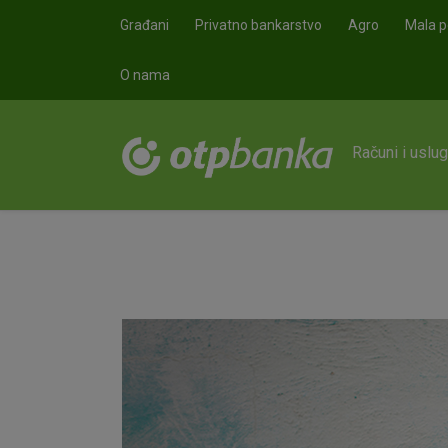
Skoči na glavni sadržaj
Građani
Privatno bankarstvo
Agro
Mala p
O nama
Računi i uslu