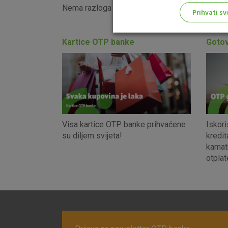
Nema razloga za brigu jer kod nas može i drugač
Prihvati sv
Odaberite najbolju opciju za va
Kartice OTP banke
Gotov
Visa kartice OTP banke prihvaćene
Iskori
su diljem svijeta!
kredit
kamat
otplat