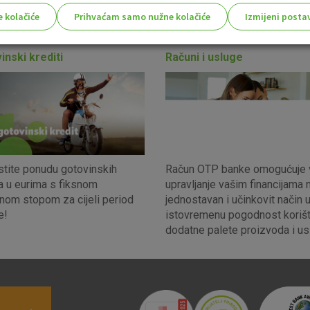
ije! Pokreni se i pronađi informacije koje te zanimaju.
e kolačiće
Prihvaćam samo nužne kolačiće
Izmijeni posta
s!
inski krediti
Računi i usluge
Nužni (tehnički) kolačići - uvijek 
Nužni
kolačići
Ovi kolačići nužni su za funkcioniranje internet
isključiti u našim sustavima. Uobičajeno se pos
radnje koje uključuju zahtjev za uslugama, kao 
stite ponudu gotovinskih
Račun OTP banke omogućuje
preglednik možete postaviti da blokira te kolač
a u eurima s fiksnom
upravljanje vašim financijama 
njima, ali u tom slučaju neki dijelovi stranice neće
nom stopom za cijeli period
jednostavan i učinkovit način 
pohranjuju nikakve informacije koje bi vas mogle
e!
istovremenu pogodnost korišt
dodatne palete proizvoda i us
Analitički
Detaljnije informacije o kolačićima
kolačići