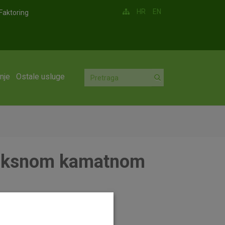
HR
EN
Faktoring
nje
Ostale usluge
 fiksnom kamatnom