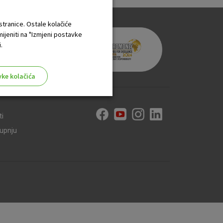
 stranice. Ostale kolačiće
mijeniti na "Izmjeni postavke
.
vke kolačića
ti
kupnju
aktivni
ske stranice i ne mogu se
tavljaju kao odgovor na vaše
što su postavke kolačića. Svoj
iće ili pošalje upozorenje o
 raditi. Ti kolačići ne
 identificirati.