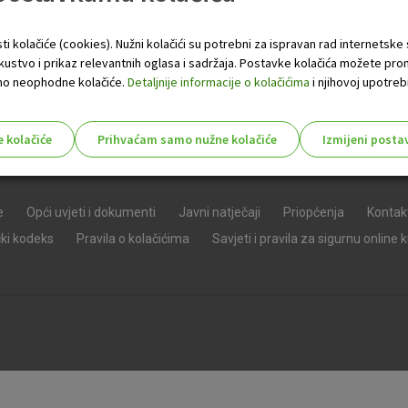
ti kolačiće (cookies). Nužni kolačići su potrebni za ispravan rad internetske
skustvo i prikaz relevantnih oglasa i sadržaja. Postavke kolačića možete pro
 samo neophodne kolačiće.
Detaljnije informacije o kolačićima
i njihovoj upotrebi
e kolačiće
Prihvaćam samo nužne kolačiće
Izmijeni posta
s!
e
Opći uvjeti i dokumenti
Javni natječaji
Priopćenja
Kontak
čki kodeks
Pravila o kolačićima
Savjeti i pravila za sigurnu online 
Nužni (tehnički) kolačići - uvijek 
Nužni
kolačići
Ovi kolačići nužni su za funkcioniranje internet
isključiti u našim sustavima. Uobičajeno se pos
radnje koje uključuju zahtjev za uslugama, kao 
preglednik možete postaviti da blokira te kolač
njima, ali u tom slučaju neki dijelovi stranice neće
pohranjuju nikakve informacije koje bi vas mogle