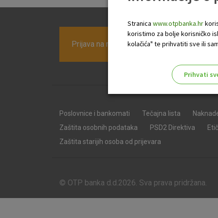
Stranica
www.otpbanka.hr
koris
koristimo za bolje korisničko i
Prijava na newsletter OTP banke
kolačića" te prihvatiti sve ili
Prihvati sv
Odaberite najbolju opciju za va
Poslovnice i bankomati
Tečajna lista
Naknad
Zaštita osobnih podataka
PSD2 Direktiva
Eti
Zaštita starijih osoba od prijevara
© OTP banka d.d.2026. Sva prava pridržana.