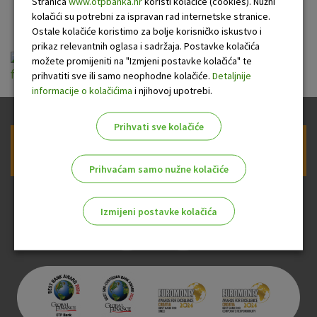
stopom
Stranica
www.otpbanka.hr
koristi kolačiće (cookies). Nužni
kolačići su potrebni za ispravan rad internetske stranice.
Ostale kolačiće koristimo za bolje korisničko iskustvo i
prikaz relevantnih oglasa i sadržaja. Postavke kolačića
Opce informacije o OTP Proljetnoj stednji s
možete promijeniti na "Izmjeni postavke kolačića" te
fiksnom kamatnom stopom.pdf
prihvatiti sve ili samo neophodne kolačiće.
Detaljnije
informacije o kolačićima
i njihovoj upotrebi.
Prihvati sve kolačiće
Prijava na newsletter OTP banke
Prihvaćam samo nužne kolačiće
Izmijeni postavke kolačića
Odaberite najbolju opciju za vas!