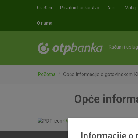
Skoči na glavni sadržaj
Građani
Privatno bankarstvo
Agro
Mala p
O nama
Računi i uslu
Početna
Opće informacije o gotovinskom Kli
Opće informa
Opće informacije o gotovinskom Kl
Informacije o