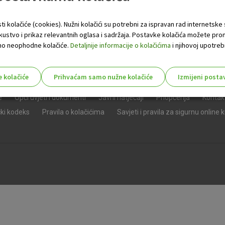
ti kolačiće (cookies). Nužni kolačići su potrebni za ispravan rad internetske
skustvo i prikaz relevantnih oglasa i sadržaja. Postavke kolačića možete pro
 samo neophodne kolačiće.
Detaljnije informacije o kolačićima
i njihovoj upotrebi
e kolačiće
Prihvaćam samo nužne kolačiće
Izmijeni posta
s!
e
Opći uvjeti i dokumenti
Javni natječaji
Priopćenja
Kontak
čki kodeks
Pravila o kolačićima
Savjeti i pravila za sigurnu online 
Nužni (tehnički) kolačići - uvijek 
Nužni
kolačići
Ovi kolačići nužni su za funkcioniranje internet
isključiti u našim sustavima. Uobičajeno se pos
radnje koje uključuju zahtjev za uslugama, kao 
preglednik možete postaviti da blokira te kolač
njima, ali u tom slučaju neki dijelovi stranice neće
pohranjuju nikakve informacije koje bi vas mogle