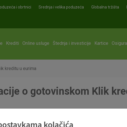
oduzeća i obrtnici
Srednja i velika poduzeća
Globalna tržišta
ge
Krediti
Online usluge
Štednja i investicije
Kartice
Osigura
k kreditu u eurima
cije o gotovinskom Klik kre
ik kreditu.pdf
 postavkama kolačića