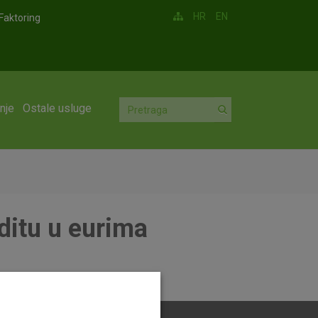
HR
EN
Faktoring
nje
Ostale usluge
ditu u eurima