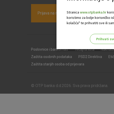
Stranica
www.otpbanka.hr
koris
Prijava na newsletter OTP banke
koristimo za bolje korisničko i
kolačića" te prihvatiti sve ili
Prihvati sv
Odaberite najbolju opciju za va
Poslovnice i bankomati
Tečajna lista
Naknad
Zaštita osobnih podataka
PSD2 Direktiva
Eti
Zaštita starijih osoba od prijevara
© OTP banka d.d.2026. Sva prava pridržana.