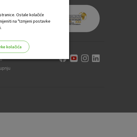
 stranice. Ostale kolačiće
mijeniti na "Izmjeni postavke
.
vke kolačića
ti
kupnju
aktivni
ske stranice i ne mogu se
tavljaju kao odgovor na vaše
što su postavke kolačića. Svoj
iće ili pošalje upozorenje o
 raditi. Ti kolačići ne
 identificirati.