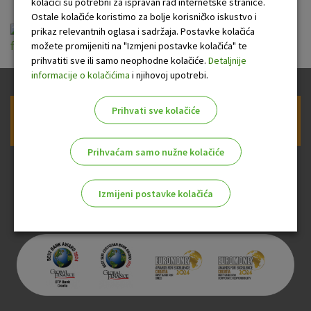
kolačići su potrebni za ispravan rad internetske stranice.
Ostale kolačiće koristimo za bolje korisničko iskustvo i
Opće informacije o Dječjoj planiranoj štednji s
prikaz relevantnih oglasa i sadržaja. Postavke kolačića
možete promijeniti na "Izmjeni postavke kolačića" te
fiksnom kamatnom stopom.pdf
prihvatiti sve ili samo neophodne kolačiće.
Detaljnije
informacije o kolačićima
i njihovoj upotrebi.
Prihvati sve kolačiće
Prijava na newsletter OTP banke
Prihvaćam samo nužne kolačiće
Izmijeni postavke kolačića
Odaberite najbolju opciju za vas!