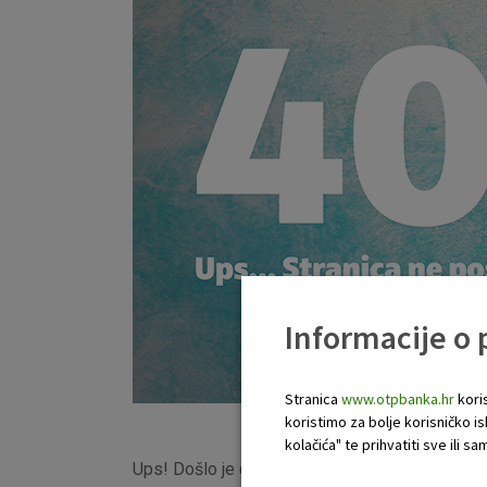
Informacije o
Stranica
www.otpbanka.hr
koris
koristimo za bolje korisničko i
kolačića" te prihvatiti sve ili
Ups! Došlo je do pogreške, ova stranica nije p