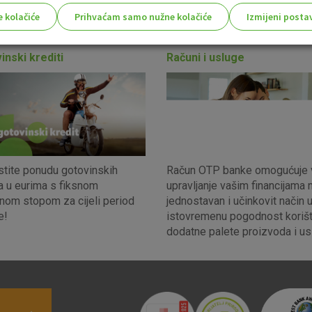
ije! Pokreni se i pronađi informacije koje te zanimaju.
e kolačiće
Prihvaćam samo nužne kolačiće
Izmijeni posta
s!
inski krediti
Računi i usluge
Nužni (tehnički) kolačići - uvijek 
Nužni
kolačići
Ovi kolačići nužni su za funkcioniranje internet
isključiti u našim sustavima. Uobičajeno se pos
radnje koje uključuju zahtjev za uslugama, kao 
stite ponudu gotovinskih
Račun OTP banke omogućuje
preglednik možete postaviti da blokira te kolač
a u eurima s fiksnom
upravljanje vašim financijama 
njima, ali u tom slučaju neki dijelovi stranice neće
nom stopom za cijeli period
jednostavan i učinkovit način 
pohranjuju nikakve informacije koje bi vas mogle
e!
istovremenu pogodnost korišt
dodatne palete proizvoda i us
Analitički
Detaljnije informacije o kolačićima
kolačići