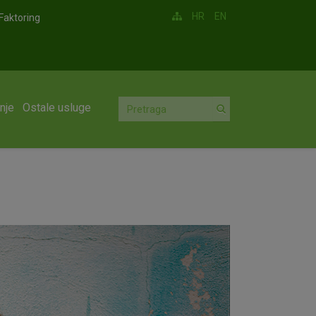
HR
EN
Faktoring
nje
Ostale usluge