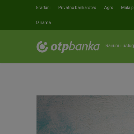
Skoči na glavni sadržaj
Građani
Privatno bankarstvo
Agro
Mala p
O nama
Računi i uslu