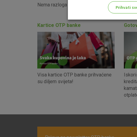
Nema razloga za brigu jer kod nas može i drugač
Prihvati sv
Odaberite najbolju opciju za va
Kartice OTP banke
Gotov
Visa kartice OTP banke prihvaćene
Iskori
su diljem svijeta!
kredit
kamat
otplat