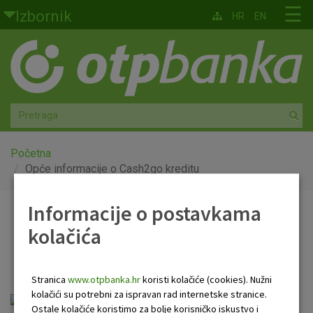
Skoči na glavni sadržaj
☰
Izbornik
HR
EN
Građani
Privatno bankarstvo
Agro
Mala poduzeća i obrtnici
Početna
Opće informacije o Cash2go kreditu
Srednja i velika poduzeća
Informacije o postavkama
Opće informacije o
Globalna tržišta
kolačića
Cash2go kreditu
Faktoring
Stranica
www.otpbanka.hr
koristi kolačiće (cookies). Nužni
O nama
kolačići su potrebni za ispravan rad internetske stranice.
Opće informacije o online
Ostale kolačiće koristimo za bolje korisničko iskustvo i