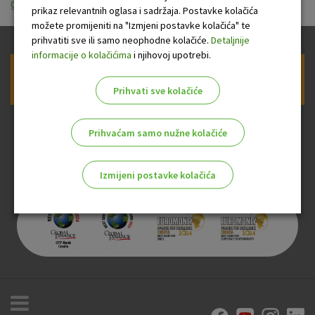
gotovinskom_kreditu.pdf
prikaz relevantnih oglasa i sadržaja. Postavke kolačića
možete promijeniti na "Izmjeni postavke kolačića" te
prihvatiti sve ili samo neophodne kolačiće.
Detaljnije
informacije o kolačićima
i njihovoj upotrebi.
Prijava na newsletter OTP banke
Prihvati sve kolačiće
Prihvaćam samo nužne kolačiće
Izmijeni postavke kolačića
Odaberite najbolju opciju za vas!