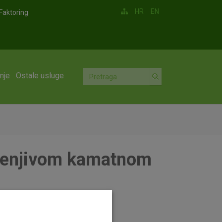
HR
EN
Faktoring
nje
Ostale usluge
mjenjivom kamatnom