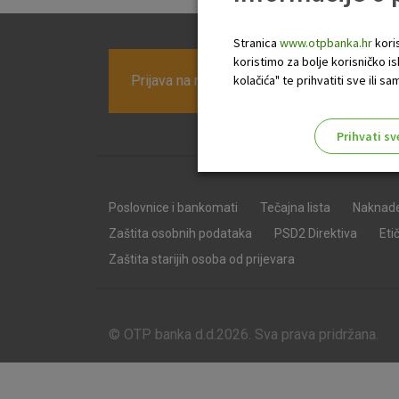
Stranica
www.otpbanka.hr
koris
koristimo za bolje korisničko i
Prijava na newsletter OTP banke
kolačića" te prihvatiti sve ili
Prihvati sv
Odaberite najbolju opciju za va
Poslovnice i bankomati
Tečajna lista
Naknad
Zaštita osobnih podataka
PSD2 Direktiva
Eti
Zaštita starijih osoba od prijevara
© OTP banka d.d.2026. Sva prava pridržana.