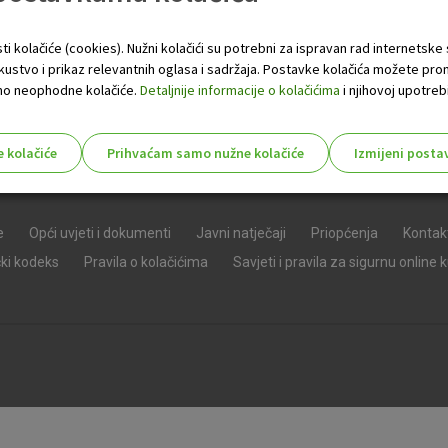
ti kolačiće (cookies). Nužni kolačići su potrebni za ispravan rad internetske
skustvo i prikaz relevantnih oglasa i sadržaja. Postavke kolačića možete pro
 samo neophodne kolačiće.
Detaljnije informacije o kolačićima
i njihovoj upotrebi
e kolačiće
Prihvaćam samo nužne kolačiće
Izmijeni posta
s!
e
Opći uvjeti i dokumenti
Javni natječaji
Priopćenja
Kontak
čki kodeks
Pravila o kolačićima
Savjeti i pravila za sigurnu online 
Nužni (tehnički) kolačići - uvijek 
Nužni
kolačići
Ovi kolačići nužni su za funkcioniranje internet
isključiti u našim sustavima. Uobičajeno se pos
radnje koje uključuju zahtjev za uslugama, kao 
preglednik možete postaviti da blokira te kolač
njima, ali u tom slučaju neki dijelovi stranice neće
pohranjuju nikakve informacije koje bi vas mogle