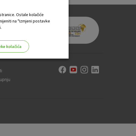
 stranice. Ostale kolačiće
mijeniti na "Izmjeni postavke
.
vke kolačića
ti
kupnju
aktivni
ske stranice i ne mogu se
tavljaju kao odgovor na vaše
što su postavke kolačića. Svoj
iće ili pošalje upozorenje o
 raditi. Ti kolačići ne
 identificirati.