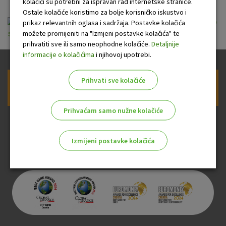
kolačići su potrebni za ispravan rad internetske stranice.
Ostale kolačiće koristimo za bolje korisničko iskustvo i
Informacije o prikupljanju podataka uz potvrdu o
prikaz relevantnih oglasa i sadržaja. Postavke kolačića
možete promijeniti na "Izmjeni postavke kolačića" te
statusu i visini primanja.pdf
prihvatiti sve ili samo neophodne kolačiće.
Detaljnije
informacije o kolačićima
i njihovoj upotrebi.
Prihvati sve kolačiće
Prijava na newsletter OTP banke
Prihvaćam samo nužne kolačiće
Izmijeni postavke kolačića
Odaberite najbolju opciju za vas!