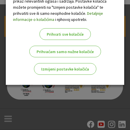
prikaz relevantnih oglasa i sadržaja. Postavke kolačića
možete promijeniti na "Izmjeni postavke kolačića" te
prihvatiti sve ili samo neophodne kolačiće.
Detaljnije
informacije o kolačićima
i njihovoj upotrebi.
Prijava na newsletter OTP banke
Prihvati sve kolačiće
Prihvaćam samo nužne kolačiće
Izmijeni postavke kolačića
Odaberite najbolju opciju za vas!
Marketinški kolačići
Analitički kolačići
Nužni kolačići