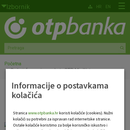
Skoči na glavni sadržaj
☰
Izbornik
HR
EN
Građani
Privatno bankarstvo
Agro
Mala poduzeća i obrtnici
Početna
Opće informacije o paketu OTP MiniNet
Srednja i velika poduzeća
Informacije o postavkama
Opće informacije o
kolačića
Globalna tržišta
paketu OTP MiniNet
Faktoring
Stranica
www.otpbanka.hr
koristi kolačiće (cookies). Nužni
kolačići su potrebni za ispravan rad internetske stranice.
O nama
opce_infomacije_o_paketu_mininet.pdf
Ostale kolačiće koristimo za bolje korisničko iskustvo i