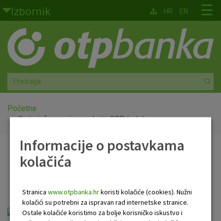
Skoči na glavni sadržaj
☰
Izbornik
HR
EN
Građani
Privatno bankarstvo
Agro
Mala poduzeća i obrtnici
Početna
Opće informacije o paketu OTP Indeks
Srednja i velika poduzeća
Informacije o postavkama
Opće informacije o
kolačića
Globalna tržišta
paketu OTP Indeks
Faktoring
Stranica
www.otpbanka.hr
koristi kolačiće (cookies). Nužni
kolačići su potrebni za ispravan rad internetske stranice.
O nama
opce_informacije_o_paketu_otp_indeks.pdf
Ostale kolačiće koristimo za bolje korisničko iskustvo i