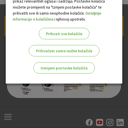
prikaz relevantnih oglasa i sadržaja. Postavke kolačića
možete promijeniti na "Izmjeni postavke kolačića" te
prihvatiti sve ili samo neophodne kolačiće.
Detaljnije
informacije o kolačićima
i njihovoj upotrebi.
Prijava na newsletter OTP banke
Prihvati sve kolačiće
Prihvaćam samo nužne kolačiće
Izmijeni postavke kolačića
Odaberite najbolju opciju za vas!
Marketinški kolačići
Analitički kolačići
Nužni kolačići