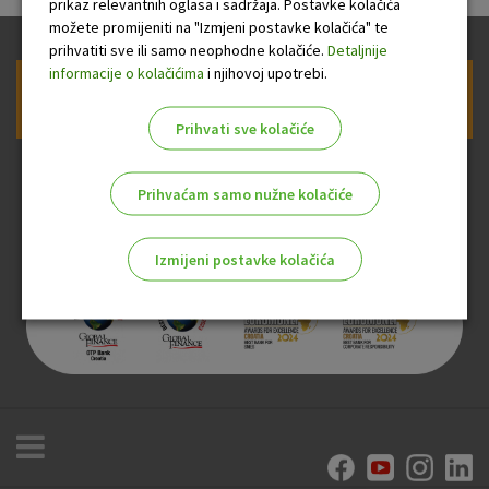
prikaz relevantnih oglasa i sadržaja. Postavke kolačića
možete promijeniti na "Izmjeni postavke kolačića" te
prihvatiti sve ili samo neophodne kolačiće.
Detaljnije
informacije o kolačićima
i njihovoj upotrebi.
Prijava na newsletter OTP banke
Prihvati sve kolačiće
Prihvaćam samo nužne kolačiće
Izmijeni postavke kolačića
Odaberite najbolju opciju za vas!
Marketinški kolačići
Analitički kolačići
Nužni kolačići