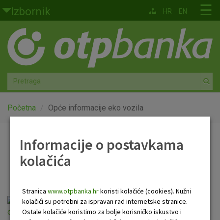
Skoči na glavni sadržaj
☰
Izbornik
HR
EN
Građani
Privatno bankarstvo
Agro
Mala poduzeća i obrtnici
Početna
Opće informacije eko vozila
Srednja i velika poduzeća
Informacije o postavkama
Opće informacije eko
kolačića
Globalna tržišta
vozila
Faktoring
Stranica
www.otpbanka.hr
koristi kolačiće (cookies). Nužni
kolačići su potrebni za ispravan rad internetske stranice.
O nama
Ostale kolačiće koristimo za bolje korisničko iskustvo i
opce_informacije_o_gotovinskom_kreditu_eko_vozila.pdf