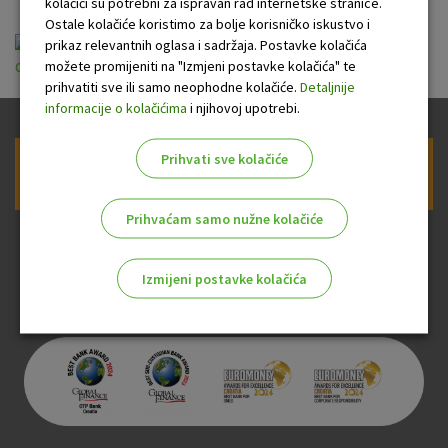
kolačići su potrebni za ispravan rad internetske stranice.
Ostale kolačiće koristimo za bolje korisničko iskustvo i
prikaz relevantnih oglasa i sadržaja. Postavke kolačića
možete promijeniti na "Izmjeni postavke kolačića" te
opci_uvjeti_pruzanja_usluge_platnog_prometa.pdf
prihvatiti sve ili samo neophodne kolačiće.
Detaljnije
informacije o kolačićima
i njihovoj upotrebi.
Prihvati sve kolačiće
Prijava na newsletter OTP banke
Prihvaćam samo nužne kolačiće
Izmijeni postavke kolačića
Odaberite najbolju opciju za vas!