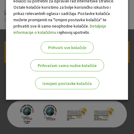
kolačići su potrebni za ispravan rad internetske stranice.
Ostale kolačiće koristimo za bolje korisničko iskustvo i
prikaz relevantnih oglasa i sadržaja. Postavke kolačića
možete promijeniti na "Izmjeni postavke kolačića" te
opce_informacije_o_stambenom_kreditu_suncani_3str.pdf
prihvatiti sve ili samo neophodne kolačiće.
Detaljnije
informacije o kolačićima
i njihovoj upotrebi.
Prihvati sve kolačiće
Prijava na newsletter OTP banke
Prihvaćam samo nužne kolačiće
Izmijeni postavke kolačića
Odaberite najbolju opciju za vas!