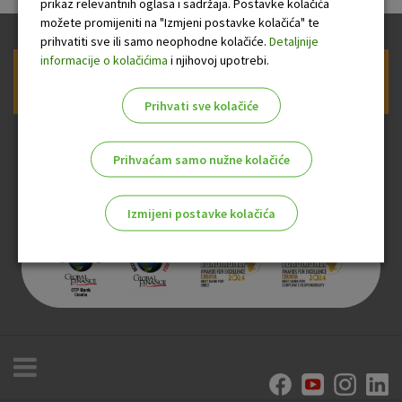
prikaz relevantnih oglasa i sadržaja. Postavke kolačića
možete promijeniti na "Izmjeni postavke kolačića" te
prihvatiti sve ili samo neophodne kolačiće.
Detaljnije
informacije o kolačićima
i njihovoj upotrebi.
Prijava na newsletter OTP banke
Prihvati sve kolačiće
Prihvaćam samo nužne kolačiće
Izmijeni postavke kolačića
Odaberite najbolju opciju za vas!
Marketinški kolačići
Analitički kolačići
Nužni kolačići