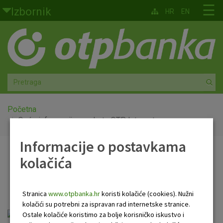
Skoči na glavni sadržaj
☰
Izbornik
HR
EN
Građani
Privatno bankarstvo
Agro
Mala poduzeća i obrtnici
Početna
Opće informacije o paketu OTP Internet
Srednja i velika poduzeća
Informacije o postavkama
Opće informacije o
kolačića
Globalna tržišta
paketu OTP Internet
Faktoring
Stranica
www.otpbanka.hr
koristi kolačiće (cookies). Nužni
kolačići su potrebni za ispravan rad internetske stranice.
O nama
paket_internet.pdf
Ostale kolačiće koristimo za bolje korisničko iskustvo i