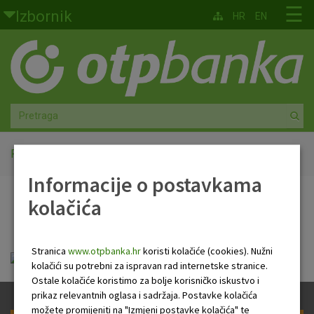
Skoči na glavni sadržaj
☰
Izbornik
HR
EN
Građani
Privatno bankarstvo
Agro
Mala poduzeća i obrtnici
Početna
Informacije uz Zahtjev
Informacije o postavkama
Srednja i velika poduzeća
kolačića
Informacije uz Zahtjev
Globalna tržišta
Stranica
www.otpbanka.hr
koristi kolačiće (cookies). Nužni
Faktoring
informacije_gdpr_elektronicki_kanali.pdf
kolačići su potrebni za ispravan rad internetske stranice.
Ostale kolačiće koristimo za bolje korisničko iskustvo i
O nama
prikaz relevantnih oglasa i sadržaja. Postavke kolačića
možete promijeniti na "Izmjeni postavke kolačića" te