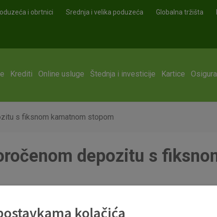
oduzeća i obrtnici
Srednja i velika poduzeća
Globalna tržišta
ge
Krediti
Online usluge
Štednja i investicije
Kartice
Osigura
ozitu s fiksnom kamatnom stopom
 oročenom depozitu s fiks
epozitu_s_fiksnom_kamatnom_stopom_.pdf
 postavkama kolačića