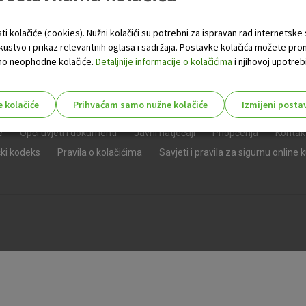
ti kolačiće (cookies). Nužni kolačići su potrebni za ispravan rad internetske
skustvo i prikaz relevantnih oglasa i sadržaja. Postavke kolačića možete pro
 samo neophodne kolačiće.
Detaljnije informacije o kolačićima
i njihovoj upotrebi
e kolačiće
Prihvaćam samo nužne kolačiće
Izmijeni posta
s!
e
Opći uvjeti i dokumenti
Javni natječaji
Priopćenja
Kontak
čki kodeks
Pravila o kolačićima
Savjeti i pravila za sigurnu online 
Nužni (tehnički) kolačići - uvijek 
Nužni
kolačići
Ovi kolačići nužni su za funkcioniranje internet
isključiti u našim sustavima. Uobičajeno se pos
radnje koje uključuju zahtjev za uslugama, kao 
preglednik možete postaviti da blokira te kolač
njima, ali u tom slučaju neki dijelovi stranice neće
pohranjuju nikakve informacije koje bi vas mogle