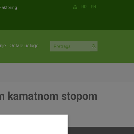
HR
EN
Faktoring
nje
Ostale usluge
nom kamatnom stopom