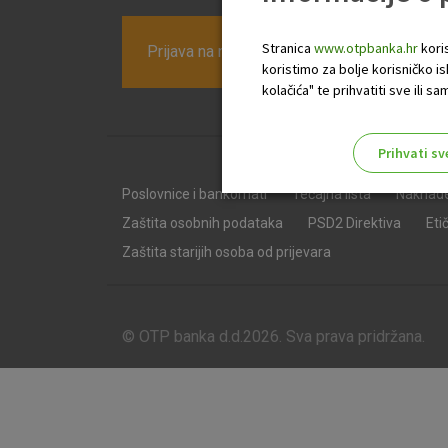
Stranica
www.otpbanka.hr
koris
Prijava na newsletter OTP banke
koristimo za bolje korisničko i
kolačića" te prihvatiti sve ili
Prihvati sv
Odaberite najbolju opciju za va
Poslovnice i bankomati
Tečajna lista
Naknad
Zaštita osobnih podataka
PSD2 Direktiva
Eti
Zaštita starijih osoba od prijevara
© OTP banka d.d.2026. Sva prava pridržana.