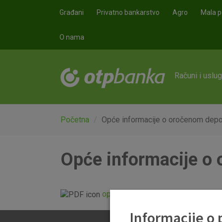
Skoči na glavni sadržaj
Građani
Privatno bankarstvo
Agro
Mala p
O nama
Računi i uslu
Početna
Opće informacije o oročenom dep
Opće informacije o
opce_informacije_o_orocenom_d
Informacije o