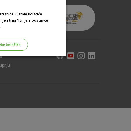
 stranice. Ostale kolačiće
mijeniti na "Izmjeni postavke
.
vke kolačića
ti
kupnju
aktivni
ske stranice i ne mogu se
tavljaju kao odgovor na vaše
što su postavke kolačića. Svoj
iće ili pošalje upozorenje o
 raditi. Ti kolačići ne
 identificirati.