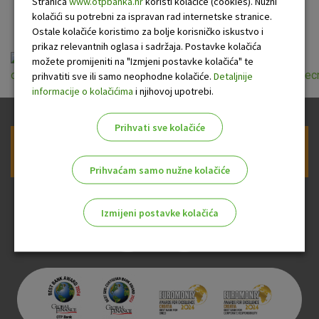
kunama
Stranica
www.otpbanka.hr
koristi kolačiće (cookies). Nužni
kolačići su potrebni za ispravan rad internetske stranice.
Ostale kolačiće koristimo za bolje korisničko iskustvo i
prikaz relevantnih oglasa i sadržaja. Postavke kolačića
možete promijeniti na "Izmjeni postavke kolačića" te
opce_informacije_o_stambenom_kreditu_u_kunama_za_lijecn
prihvatiti sve ili samo neophodne kolačiće.
Detaljnije
informacije o kolačićima
i njihovoj upotrebi.
Prihvati sve kolačiće
Prijava na newsletter OTP banke
Prihvaćam samo nužne kolačiće
Izmijeni postavke kolačića
Odaberite najbolju opciju za vas!