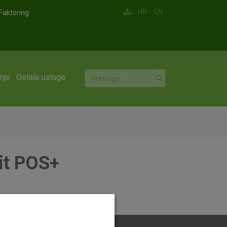
HR
EN
Faktoring
nje
Ostale usluge
it POS+