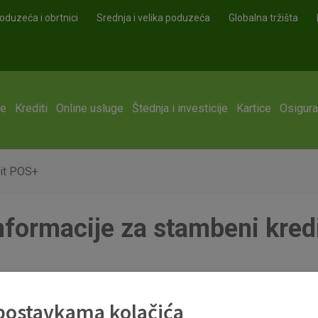
oduzeća i obrtnici
Srednja i velika poduzeća
Globalna tržišta
ge
Krediti
Online usluge
Štednja i investicije
Kartice
Osigura
dit POS+
nformacije za stambeni kred
reditu_u_pos.pdf
 postavkama kolačića