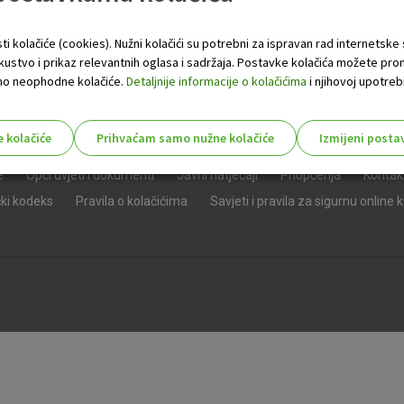
ti kolačiće (cookies). Nužni kolačići su potrebni za ispravan rad internetske
skustvo i prikaz relevantnih oglasa i sadržaja. Postavke kolačića možete pro
 samo neophodne kolačiće.
Detaljnije informacije o kolačićima
i njihovoj upotrebi
e kolačiće
Prihvaćam samo nužne kolačiće
Izmijeni posta
s!
e
Opći uvjeti i dokumenti
Javni natječaji
Priopćenja
Kontak
čki kodeks
Pravila o kolačićima
Savjeti i pravila za sigurnu online 
Nužni (tehnički) kolačići - uvijek 
Nužni
kolačići
Ovi kolačići nužni su za funkcioniranje internet
isključiti u našim sustavima. Uobičajeno se pos
radnje koje uključuju zahtjev za uslugama, kao 
preglednik možete postaviti da blokira te kolač
njima, ali u tom slučaju neki dijelovi stranice neće
pohranjuju nikakve informacije koje bi vas mogle