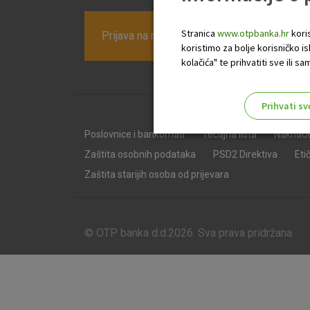
Stranica
www.otpbanka.hr
koris
Prijava na newsletter OTP banke
koristimo za bolje korisničko i
kolačića" te prihvatiti sve ili
Prihvati sv
Odaberite najbolju opciju za va
Poslovnice i bankomati
Tečajna lista
Naknad
Zaštita osobnih podataka
PSD2 Direktiva
Eti
Zaštita starijih osoba od prijevara
© OTP banka d.d.2026. Sva prava pridržana.