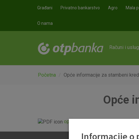
Skoči na glavni sadržaj
Građani
Privatno bankarstvo
Agro
Mala p
O nama
Računi i uslu
Početna
Opće informacije za stambeni kre
Opće i
opce_informacije_o_stambenom_k
Informacije o