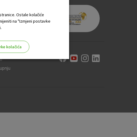
 stranice. Ostale kolačiće
mijeniti na "Izmjeni postavke
.
vke kolačića
ti
kupnju
aktivni
ske stranice i ne mogu se
tavljaju kao odgovor na vaše
što su postavke kolačića. Svoj
iće ili pošalje upozorenje o
 raditi. Ti kolačići ne
 identificirati.