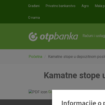
Skoči na glavni sadržaj
Građani
Privatno bankarstvo
Agro
Mala p
O nama
Računi i uslu
Početna
Kamatne stope u depozitnom posl
Kamatne stope u
Godisnje kamatne stope u depozit
Informacije o