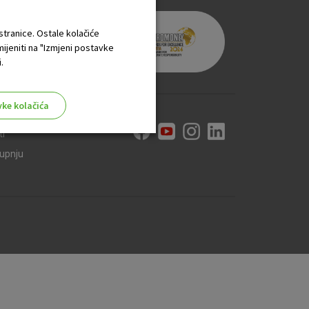
 stranice. Ostale kolačiće
mijeniti na "Izmjeni postavke
.
vke kolačića
ti
kupnju
aktivni
ske stranice i ne mogu se
tavljaju kao odgovor na vaše
što su postavke kolačića. Svoj
iće ili pošalje upozorenje o
 raditi. Ti kolačići ne
 identificirati.