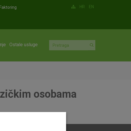
HR
EN
Faktoring
nje
Ostale usluge
fizičkim osobama