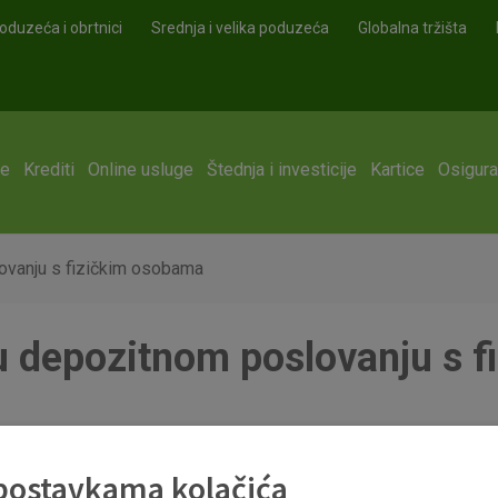
oduzeća i obrtnici
Srednja i velika poduzeća
Globalna tržišta
ge
Krediti
Online usluge
Štednja i investicije
Kartice
Osigura
ovanju s fizičkim osobama
 depozitnom poslovanju s 
nom poslovanju vazece od 25.svibnja.pdf
 postavkama kolačića