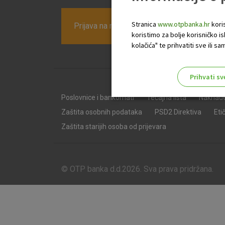
Stranica
www.otpbanka.hr
koris
Prijava na newsletter OTP banke
koristimo za bolje korisničko i
kolačića" te prihvatiti sve ili
Prihvati sv
Odaberite najbolju opciju za va
Poslovnice i bankomati
Tečajna lista
Naknad
Zaštita osobnih podataka
PSD2 Direktiva
Eti
Zaštita starijih osoba od prijevara
© OTP banka d.d.2026. Sva prava pridržana.