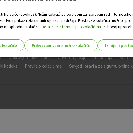
ti kolačiće (cookies). Nužni kolačići su potrebni za ispravan rad internetske
skustvo i prikaz relevantnih oglasa i sadržaja. Postavke kolačića možete pro
 samo neophodne kolačiće.
Detaljnije informacije o kolačićima
i njihovoj upotrebi
e kolačiće
Prihvaćam samo nužne kolačiće
Izmijeni posta
s!
e
Opći uvjeti i dokumenti
Javni natječaji
Priopćenja
Kontak
čki kodeks
Pravila o kolačićima
Savjeti i pravila za sigurnu online 
Nužni (tehnički) kolačići - uvijek 
Nužni
kolačići
Ovi kolačići nužni su za funkcioniranje internet
isključiti u našim sustavima. Uobičajeno se pos
radnje koje uključuju zahtjev za uslugama, kao 
preglednik možete postaviti da blokira te kolač
njima, ali u tom slučaju neki dijelovi stranice neće
pohranjuju nikakve informacije koje bi vas mogle