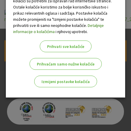
kolačići su potrebni za ispravan rad internetske stranice.
Ostale kolačiće koristimo za bolje korisničko iskustvo i
prikaz relevantnih oglasa i sadržaja. Postavke kolačića
možete promijeniti na "Izmjeni postavke kolačića" te
naknade_banke_za_kredite_gradjana_vazece_20_10_2017_2
prihvatiti sve ili samo neophodne kolačiće.
Detaljnije
informacije o kolačićima
i njihovoj upotrebi.
Prihvati sve kolačiće
Prijava na newsletter OTP banke
Prihvaćam samo nužne kolačiće
Izmijeni postavke kolačića
Odaberite najbolju opciju za vas!