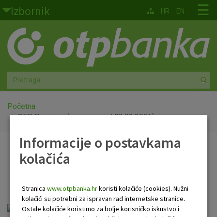
Skoči na glavni sadržaj
☰
Izbornik
HR
EN
Građani
Privatno bankarstvo
Agro
Mala poduzeća i obrtnici
Početna
OTP Premium (u primjeni od 02.02.2026)
Srednja i velika poduzeća
Informacije o postavkama
OTP Premium (u primjeni
kolačića
Globalna tržišta
od 02.02.2026)
Faktoring
Stranica
www.otpbanka.hr
koristi kolačiće (cookies). Nužni
kolačići su potrebni za ispravan rad internetske stranice.
O nama
FID-OTP_Premium 02.02.2026.pdf
Ostale kolačiće koristimo za bolje korisničko iskustvo i