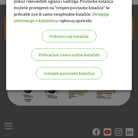
prikaz relevantnih oglasa i sadržaja. Postavke kolačića
možete promijeniti na "Izmjeni postavke kolačića" te
prihvatiti sve ili samo neophodne kolačiće.
Detaljnije
informacije o kolačićima
i njihovoj upotrebi.
Prijava na newsletter OTP banke
Prihvati sve kolačiće
Prihvaćam samo nužne kolačiće
Izmijeni postavke kolačića
Odaberite najbolju opciju za vas!
Marketinški kolačići
Analitički kolačići
Nužni kolačići