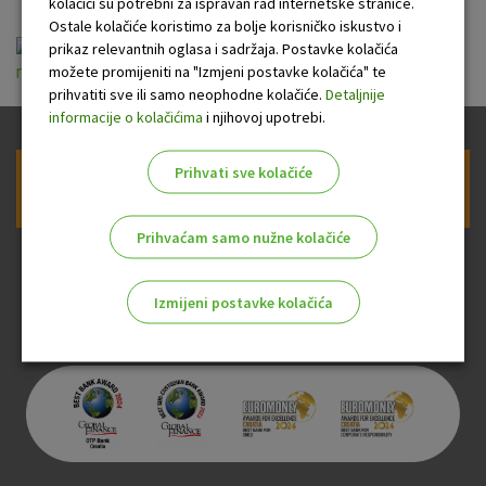
kolačići su potrebni za ispravan rad internetske stranice.
Ostale kolačiće koristimo za bolje korisničko iskustvo i
OTP Multi Asset Uravnoteženi fond fondova
prikaz relevantnih oglasa i sadržaja. Postavke kolačića
možete promijeniti na "Izmjeni postavke kolačića" te
nova verzija HR_20250623_vkn.pdf
prihvatiti sve ili samo neophodne kolačiće.
Detaljnije
informacije o kolačićima
i njihovoj upotrebi.
Prihvati sve kolačiće
Prijava na newsletter OTP banke
Prihvaćam samo nužne kolačiće
Izmijeni postavke kolačića
Odaberite najbolju opciju za vas!