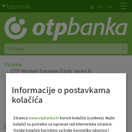
Skoči na glavni sadržaj
☰
Izbornik
HR
EN
Građani
Privatno bankarstvo
Agro
Mala poduzeća i obrtnici
Početna
OTP Western European Equity series B
Srednja i velika poduzeća
Informacije o postavkama
OTP Western European
Globalna tržišta
kolačića
Equity series B
Faktoring
Stranica
www.otpbanka.hr
koristi kolačiće (cookies). Nužni
O nama
kolačići su potrebni za ispravan rad internetske stranice.
OTP Western European Equity series B sorozat
Ostale kolačiće koristimo za bolje korisničko iskustvo i