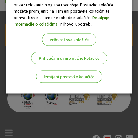
KIID 20240628_vkn_HR.pdf
prikaz relevantnih oglasa i sadržaja. Postavke kolačića
možete promijeniti na "Izmjeni postavke kolačića" te
prihvatiti sve ili samo neophodne kolačiće.
Detaljnije
informacije o kolačićima
i njihovoj upotrebi.
Prijava na newsletter OTP banke
Prihvati sve kolačiće
Prihvaćam samo nužne kolačiće
Izmijeni postavke kolačića
Odaberite najbolju opciju za vas!