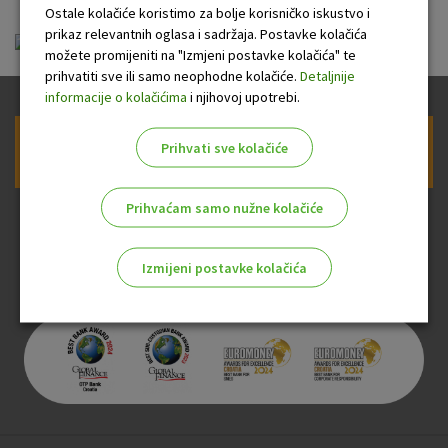
Ostale kolačiće koristimo za bolje korisničko iskustvo i
prikaz relevantnih oglasa i sadržaja. Postavke kolačića
FID-OTP_Dobrodošlica 15.11.2025.pdf
možete promijeniti na "Izmjeni postavke kolačića" te
prihvatiti sve ili samo neophodne kolačiće.
Detaljnije
informacije o kolačićima
i njihovoj upotrebi.
Prihvati sve kolačiće
Prijava na newsletter OTP banke
Prihvaćam samo nužne kolačiće
Izmijeni postavke kolačića
Odaberite najbolju opciju za vas!