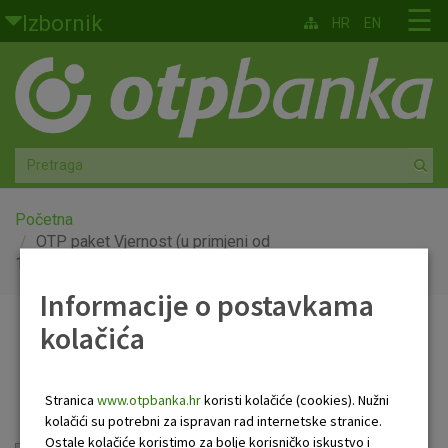
Skoči na glavni sadržaj
☰
Izbornik
HR
EN
Građani
Privatno bankarstvo
Agro
Mala poduzeća i obrtnici
Početna
OTP paket Vjernost (u primjeni od
15.11.2025)
Srednja i velika poduzeća
Informacije o postavkama
Globalna tržišta
kolačića
OTP paket Vjernost (u
Faktoring
primjeni od 15.11.2025)
Stranica
www.otpbanka.hr
koristi kolačiće (cookies). Nužni
O nama
kolačići su potrebni za ispravan rad internetske stranice.
Ostale kolačiće koristimo za bolje korisničko iskustvo i