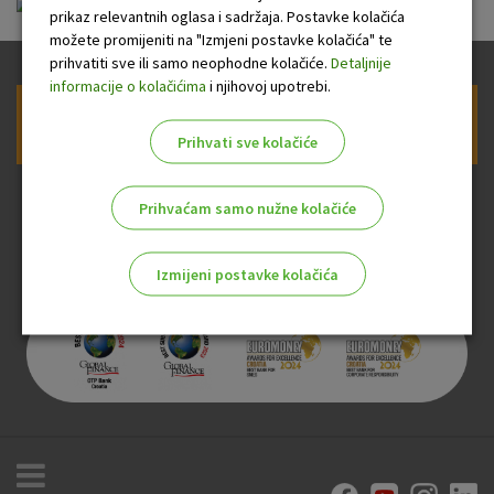
FID-OTP_Vjernost 15.11.2025.pdf
prikaz relevantnih oglasa i sadržaja. Postavke kolačića
možete promijeniti na "Izmjeni postavke kolačića" te
prihvatiti sve ili samo neophodne kolačiće.
Detaljnije
informacije o kolačićima
i njihovoj upotrebi.
Prijava na newsletter OTP banke
Prihvati sve kolačiće
Prihvaćam samo nužne kolačiće
Izmijeni postavke kolačića
Odaberite najbolju opciju za vas!