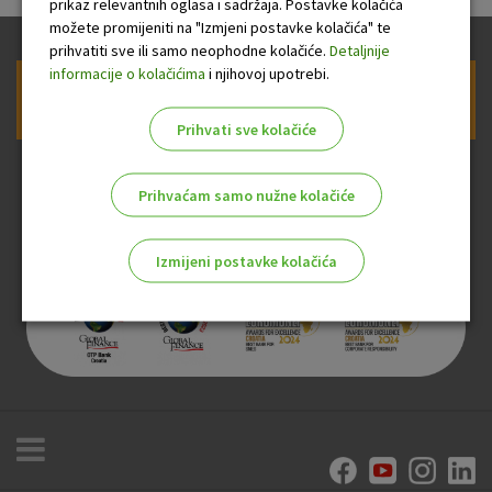
prikaz relevantnih oglasa i sadržaja. Postavke kolačića
možete promijeniti na "Izmjeni postavke kolačića" te
prihvatiti sve ili samo neophodne kolačiće.
Detaljnije
informacije o kolačićima
i njihovoj upotrebi.
Prijava na newsletter OTP banke
Prihvati sve kolačiće
Prihvaćam samo nužne kolačiće
Izmijeni postavke kolačića
Odaberite najbolju opciju za vas!
Marketinški kolačići
Analitički kolačići
Nužni kolačići