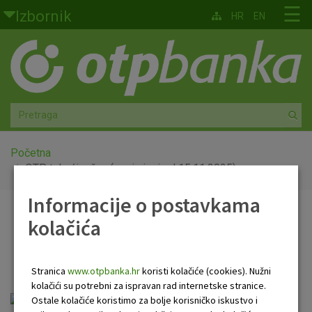
Skoči na glavni sadržaj
☰
Izbornik
HR
EN
Građani
Privatno bankarstvo
Agro
Mala poduzeća i obrtnici
Početna
OTP tekući račun (u primjeni od 15.11.2025)
Srednja i velika poduzeća
Informacije o postavkama
OTP tekući račun (u
kolačića
Globalna tržišta
primjeni od 15.11.2025)
Faktoring
Stranica
www.otpbanka.hr
koristi kolačiće (cookies). Nužni
kolačići su potrebni za ispravan rad internetske stranice.
O nama
FID-OTP_Tekući račun 15.11.2025.pdf
Ostale kolačiće koristimo za bolje korisničko iskustvo i