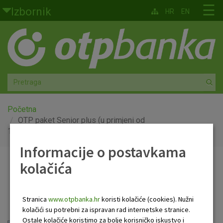
Skoči na glavni sadržaj
☰
Izbornik
HR
EN
Građani
Privatno bankarstvo
Agro
Mala poduzeća i obrtnici
Početna
OTP paket Senior plus (u primjeni od
15.11.2025)
Srednja i velika poduzeća
Informacije o postavkama
Globalna tržišta
kolačića
OTP paket Senior plus (u
Faktoring
primjeni od 15.11.2025)
Stranica
www.otpbanka.hr
koristi kolačiće (cookies). Nužni
O nama
kolačići su potrebni za ispravan rad internetske stranice.
Ostale kolačiće koristimo za bolje korisničko iskustvo i