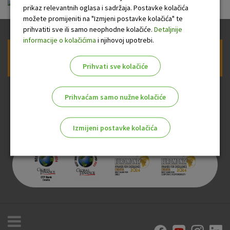
FID-OTP_Senior Plus 15.11.2025.pdf
prikaz relevantnih oglasa i sadržaja. Postavke kolačića
možete promijeniti na "Izmjeni postavke kolačića" te
prihvatiti sve ili samo neophodne kolačiće.
Detaljnije
informacije o kolačićima
i njihovoj upotrebi.
Prijava na newsletter OTP banke
Prihvati sve kolačiće
Prihvaćam samo nužne kolačiće
Izmijeni postavke kolačića
Odaberite najbolju opciju za vas!