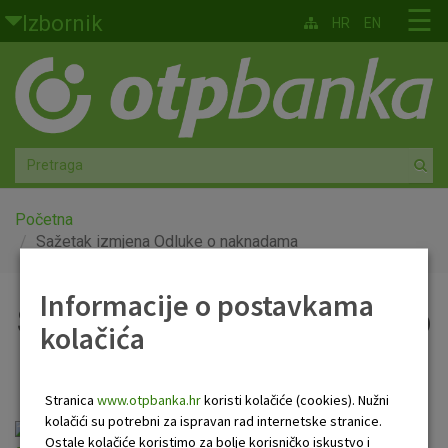
Skoči na glavni sadržaj
☰
Izbornik
HR
EN
Građani
Privatno bankarstvo
Agro
Mala poduzeća i obrtnici
Početna
Sažetak izmjena Odluke o naknadama
Srednja i velika poduzeća
Informacije o postavkama
Sažetak izmjena Odluke o
Globalna tržišta
kolačića
naknadama
Faktoring
Stranica
www.otpbanka.hr
koristi kolačiće (cookies). Nužni
O nama
kolačići su potrebni za ispravan rad internetske stranice.
Obavijest o izmjenama naknada_sažetak_od
Ostale kolačiće koristimo za bolje korisničko iskustvo i