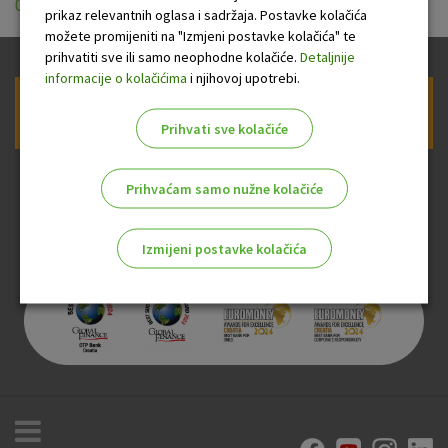
01042025.pdf
prikaz relevantnih oglasa i sadržaja. Postavke kolačića
možete promijeniti na "Izmjeni postavke kolačića" te
prihvatiti sve ili samo neophodne kolačiće.
Detaljnije
informacije o kolačićima
i njihovoj upotrebi.
Prijava na newsletter OTP banke
Prihvati sve kolačiće
Prihvaćam samo nužne kolačiće
Izmijeni postavke kolačića
Odaberite najbolju opciju za vas!