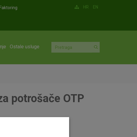
HR
EN
Faktoring
nje
Ostale usluge
 za potrošače OTP