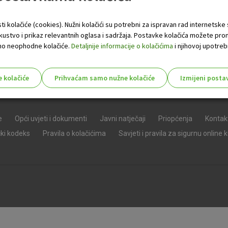
ti kolačiće (cookies). Nužni kolačići su potrebni za ispravan rad internetske
skustvo i prikaz relevantnih oglasa i sadržaja. Postavke kolačića možete pro
 samo neophodne kolačiće.
Detaljnije informacije o kolačićima
i njihovoj upotrebi
e kolačiće
Prihvaćam samo nužne kolačiće
Izmijeni posta
s!
e
Opći uvjeti i dokumenti
Javni natječaji
Priopćenja
Kontak
čki kodeks
Pravila o kolačićima
Savjeti i pravila za sigurnu online 
Nužni (tehnički) kolačići - uvijek 
Nužni
kolačići
Ovi kolačići nužni su za funkcioniranje internet
isključiti u našim sustavima. Uobičajeno se pos
radnje koje uključuju zahtjev za uslugama, kao 
preglednik možete postaviti da blokira te kolač
njima, ali u tom slučaju neki dijelovi stranice neće
pohranjuju nikakve informacije koje bi vas mogle