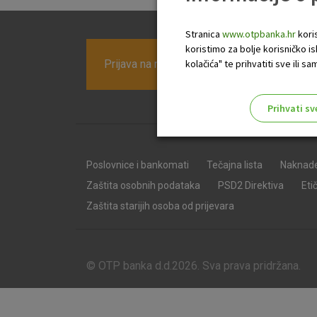
Stranica
www.otpbanka.hr
koris
koristimo za bolje korisničko i
Prijava na newsletter OTP banke
kolačića" te prihvatiti sve ili
Prihvati sv
Odaberite najbolju opciju za va
Poslovnice i bankomati
Tečajna lista
Naknad
Zaštita osobnih podataka
PSD2 Direktiva
Eti
Zaštita starijih osoba od prijevara
© OTP banka d.d.2026. Sva prava pridržana.