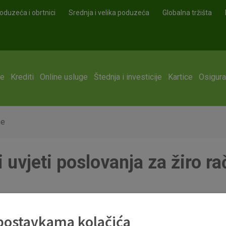
oduzeća i obrtnici
Srednja i velika poduzeća
Globalna tržišta
ge
Krediti
Online usluge
Štednja i investicije
Kartice
Osigura
ne
 uvjeti poslovanja za žiro r
 postavkama kolačića