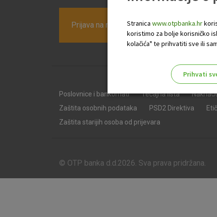
Stranica
www.otpbanka.hr
koris
Prijava na newsletter OTP banke
koristimo za bolje korisničko i
kolačića" te prihvatiti sve ili
Prihvati sv
Odaberite najbolju opciju za va
Poslovnice i bankomati
Tečajna lista
Naknad
Zaštita osobnih podataka
PSD2 Direktiva
Eti
Zaštita starijih osoba od prijevara
© OTP banka d.d.2026. Sva prava pridržana.