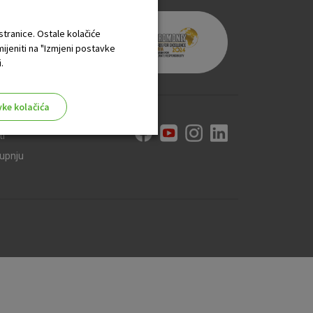
 stranice. Ostale kolačiće
mijeniti na "Izmjeni postavke
.
vke kolačića
ti
kupnju
aktivni
ske stranice i ne mogu se
tavljaju kao odgovor na vaše
što su postavke kolačića. Svoj
iće ili pošalje upozorenje o
 raditi. Ti kolačići ne
 identificirati.