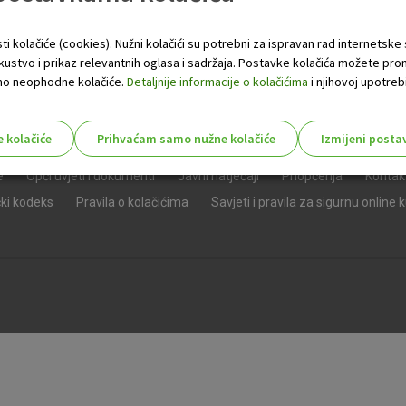
ti kolačiće (cookies). Nužni kolačići su potrebni za ispravan rad internetske
skustvo i prikaz relevantnih oglasa i sadržaja. Postavke kolačića možete pro
 samo neophodne kolačiće.
Detaljnije informacije o kolačićima
i njihovoj upotrebi
e kolačiće
Prihvaćam samo nužne kolačiće
Izmijeni posta
s!
e
Opći uvjeti i dokumenti
Javni natječaji
Priopćenja
Kontak
čki kodeks
Pravila o kolačićima
Savjeti i pravila za sigurnu online 
Nužni (tehnički) kolačići - uvijek 
Nužni
kolačići
Ovi kolačići nužni su za funkcioniranje internet
isključiti u našim sustavima. Uobičajeno se pos
radnje koje uključuju zahtjev za uslugama, kao 
preglednik možete postaviti da blokira te kolač
njima, ali u tom slučaju neki dijelovi stranice neće
pohranjuju nikakve informacije koje bi vas mogle