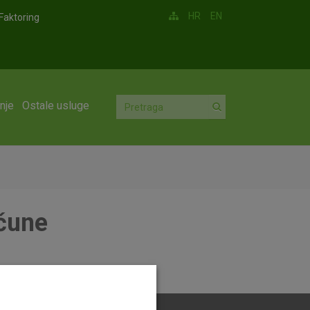
HR
EN
Faktoring
nje
Ostale usluge
ačune