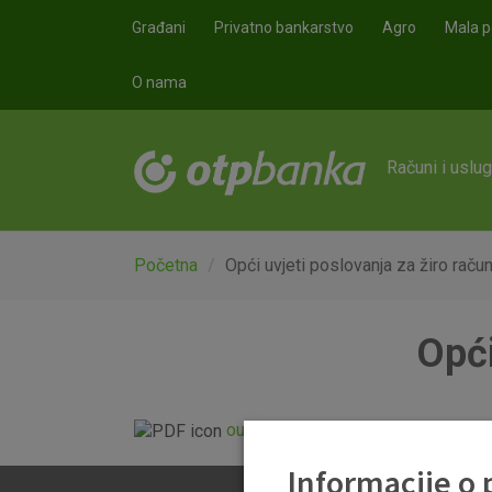
Skoči na glavni sadržaj
Građani
Privatno bankarstvo
Agro
Mala p
O nama
Računi i uslu
Početna
Opći uvjeti poslovanja za žiro raču
Opći
ou-ziro-racun-01072017.pdf
Informacije o