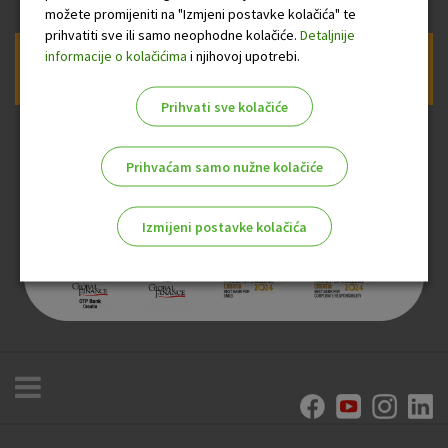
možete promijeniti na "Izmjeni postavke kolačića" te
prihvatiti sve ili samo neophodne kolačiće.
Detaljnije
informacije o kolačićima
i njihovoj upotrebi.
Prijava na newsletter OTP banke
Prihvati sve kolačiće
Prihvaćam samo nužne kolačiće
Izmijeni postavke kolačića
Odaberite najbolju opciju za vas!
Marketinški kolačići
Analitički kolačići
Nužni kolačići