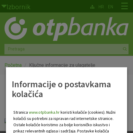
Skoči na glavni sadržaj
☰
Izbornik
HR
EN
Građani
Privatno bankarstvo
Agro
Mala poduzeća i obrtnici
Početna
Ključne informacije za ulagatelje
Srednja i velika poduzeća
Informacije o postavkama
Ključne informacije za
kolačića
Globalna tržišta
ulagatelje
Faktoring
Stranica
www.otpbanka.hr
koristi kolačiće (cookies). Nužni
kolačići su potrebni za ispravan rad internetske stranice.
OTP ABSOLUTE Prospekt 01012023.pdf
O nama
Ostale kolačiće koristimo za bolje korisničko iskustvo i
prikaz relevantnih oglasa i sadržaja. Postavke kolačića