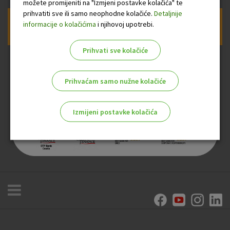
možete promijeniti na "Izmjeni postavke kolačića" te
prihvatiti sve ili samo neophodne kolačiće.
Detaljnije
informacije o kolačićima
i njihovoj upotrebi.
Prijava na newsletter OTP banke
Prihvati sve kolačiće
Prihvaćam samo nužne kolačiće
Izmijeni postavke kolačića
Odaberite najbolju opciju za vas!
Marketinški kolačići
Analitički kolačići
Nužni kolačići