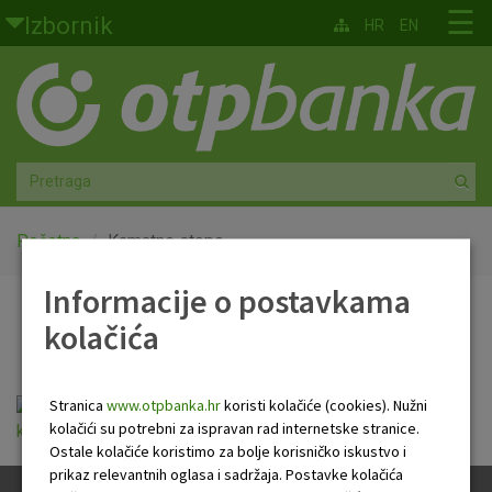
Skoči na glavni sadržaj
☰
Izbornik
HR
EN
Građani
Privatno bankarstvo
Agro
Mala poduzeća i obrtnici
Početna
Kamatne stope
Informacije o postavkama
Srednja i velika poduzeća
Kamatne stope
kolačića
Globalna tržišta
Faktoring
Stranica
www.otpbanka.hr
koristi kolačiće (cookies). Nužni
kolačići su potrebni za ispravan rad internetske stranice.
kamatne_stope_vrijedece_11_sijecnja_2017.pdf
Ostale kolačiće koristimo za bolje korisničko iskustvo i
O nama
prikaz relevantnih oglasa i sadržaja. Postavke kolačića