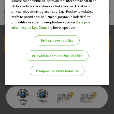
kolačići su potrebni za ispravan rad internetske stranice.
Ostale kolačiće koristimo za bolje korisničko iskustvo i
Opći uvjeti poslovanja OTP banke d.d. s fizičkim
prikaz relevantnih oglasa i sadržaja. Postavke kolačića
možete promijeniti na "Izmjeni postavke kolačića" te
osobama (12.12.2020.).pdf
prihvatiti sve ili samo neophodne kolačiće.
Detaljnije
informacije o kolačićima
i njihovoj upotrebi.
Prihvati sve kolačiće
Prijava na newsletter OTP banke
Prihvaćam samo nužne kolačiće
Izmijeni postavke kolačića
Odaberite najbolju opciju za vas!