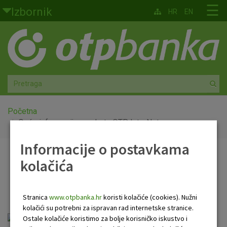
Skoči na glavni sadržaj
☰
Izbornik
HR
EN
Građani
Privatno bankarstvo
Agro
Mala poduzeća i obrtnici
Početna
Opće informacije o paketu OTP InterNet
Srednja i velika poduzeća
Informacije o postavkama
Opće informacije o
kolačića
Globalna tržišta
paketu OTP InterNet
Faktoring
Stranica
www.otpbanka.hr
koristi kolačiće (cookies). Nužni
kolačići su potrebni za ispravan rad internetske stranice.
O nama
Opće informacije o Paketu Internet.pdf
Ostale kolačiće koristimo za bolje korisničko iskustvo i