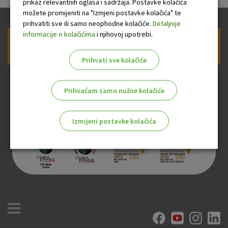
prikaz relevantnih oglasa i sadržaja. Postavke kolačića
možete promijeniti na "Izmjeni postavke kolačića" te
prihvatiti sve ili samo neophodne kolačiće.
Detaljnije
informacije o kolačićima
i njihovoj upotrebi.
Prijava na newsletter OTP banke
Prihvati sve kolačiće
Prihvaćam samo nužne kolačiće
Izmijeni postavke kolačića
Odaberite najbolju opciju za vas!
Marketinški kolačići
Analitički kolačići
Nužni kolačići