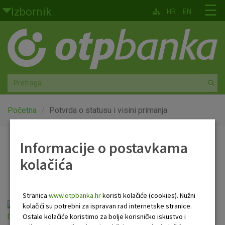
Skoči na glavni sadržaj
☰
Izbornik
HR
EN
Građani
Privatno bankarstvo
Agro
Mala poduzeća i obrtnici
Početna
Potvrda o statusu i visini primanja
Srednja i velika poduzeća
Informacije o postavkama
Potvrda o statusu i visini
kolačića
Globalna tržišta
primanja
Faktoring
Stranica
www.otpbanka.hr
koristi kolačiće (cookies). Nužni
Potvrda o statusu i visini primanja od
kolačići su potrebni za ispravan rad internetske stranice.
O nama
Ostale kolačiće koristimo za bolje korisničko iskustvo i
01.01.2023.pdf