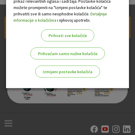
prikaz relevantnih oglasa i sadržaja. Postavke kolačića
možete promijeniti na "Izmjeni postavke kolačića" te
prihvatiti sve ili samo neophodne kolačiće.
Detaljnije
informacije o kolačićima
i njihovoj upotrebi.
Prijava na newsletter OTP banke
Prihvati sve kolačiće
Prihvaćam samo nužne kolačiće
Izmijeni postavke kolačića
Odaberite najbolju opciju za vas!
Marketinški kolačići
Analitički kolačići
Nužni kolačići