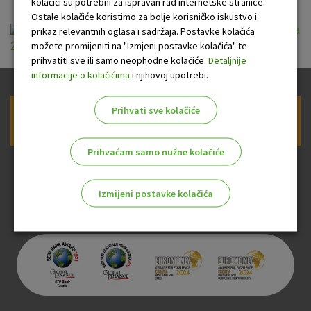
kolačići su potrebni za ispravan rad internetske stranice.
Ostale kolačiće koristimo za bolje korisničko iskustvo i
Opće informacije o stambenom kreditu u eurima
prikaz relevantnih oglasa i sadržaja. Postavke kolačića
možete promijeniti na "Izmjeni postavke kolačića" te
2994 (2).pdf
prihvatiti sve ili samo neophodne kolačiće.
Detaljnije
informacije o kolačićima
i njihovoj upotrebi.
Prihvati sve kolačiće
Prijava na newsletter OTP banke
Prihvaćam samo nužne kolačiće
Izmijeni postavke kolačića
Odaberite najbolju opciju za vas!