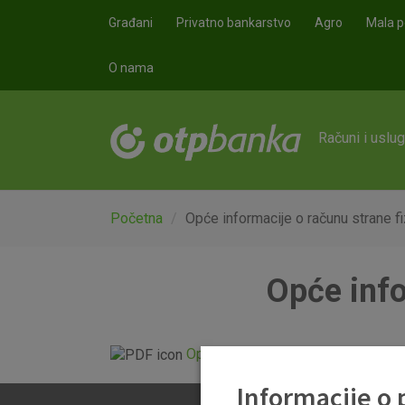
Skoči na glavni sadržaj
Građani
Privatno bankarstvo
Agro
Mala p
O nama
Računi i uslu
Početna
Opće informacije o računu strane f
Opće info
Opće informacije o računu strane f
Informacije o