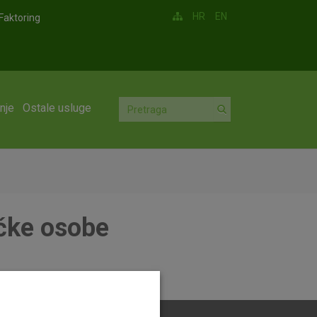
HR
EN
Faktoring
nje
Ostale usluge
ičke osobe