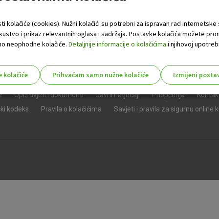
ti kolačiće (cookies). Nužni kolačići su potrebni za ispravan rad internetske
skustvo i prikaz relevantnih oglasa i sadržaja. Postavke kolačića možete pro
 samo neophodne kolačiće.
Detaljnije informacije o kolačićima
i njihovoj upotrebi
e kolačiće
Prihvaćam samo nužne kolačiće
Izmijeni posta
s!
e
Opći uvjeti i dokumenti
Javni natječaji
Priopćenja
Kontak
čki kodeks
Pravila o kolačićima
Savjeti i pravila za sigurnu online 
Nužni (tehnički) kolačići - uvijek 
Nužni
kolačići
Ovi kolačići nužni su za funkcioniranje internet
isključiti u našim sustavima. Uobičajeno se pos
radnje koje uključuju zahtjev za uslugama, kao 
preglednik možete postaviti da blokira te kolač
njima, ali u tom slučaju neki dijelovi stranice neće
pohranjuju nikakve informacije koje bi vas mogle