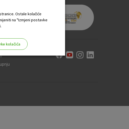
 stranice. Ostale kolačiće
mijeniti na "Izmjeni postavke
.
vke kolačića
ti
kupnju
aktivni
ske stranice i ne mogu se
tavljaju kao odgovor na vaše
što su postavke kolačića. Svoj
iće ili pošalje upozorenje o
 raditi. Ti kolačići ne
 identificirati.