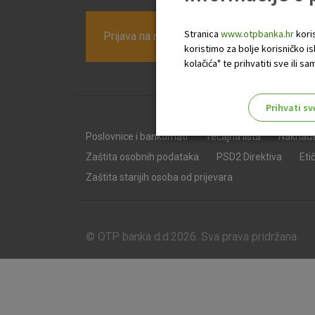
Stranica
www.otpbanka.hr
koris
Prijava na newsletter OTP banke
koristimo za bolje korisničko i
kolačića" te prihvatiti sve ili
Prihvati sv
Odaberite najbolju opciju za va
Poslovnice i bankomati
Tečajna lista
Naknad
Zaštita osobnih podataka
PSD2 Direktiva
Eti
Zaštita starijih osoba od prijevara
© OTP banka d.d.2026. Sva prava pridržana.