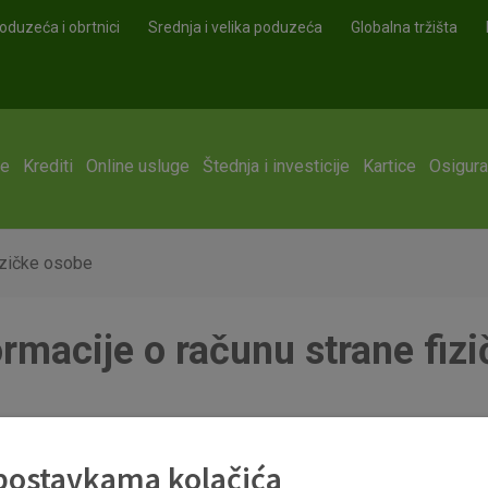
oduzeća i obrtnici
Srednja i velika poduzeća
Globalna tržišta
ge
Krediti
Online usluge
Štednja i investicije
Kartice
Osigura
izičke osobe
rmacije o računu strane fiz
izičke osobe.pdf
 postavkama kolačića