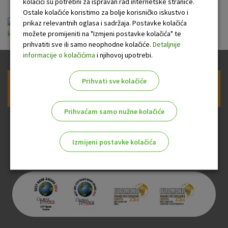
kolačići su potrebni za ispravan rad internetske stranice.
Ostale kolačiće koristimo za bolje korisničko iskustvo i
Opće informacije o stambenom kreditu u
prikaz relevantnih oglasa i sadržaja. Postavke kolačića
možete promijeniti na "Izmjeni postavke kolačića" te
kunama 2994 (2).pdf
prihvatiti sve ili samo neophodne kolačiće.
Detaljnije
informacije o kolačićima
i njihovoj upotrebi.
Prihvati sve kolačiće
Prijava na newsletter OTP banke
Prihvaćam samo nužne kolačiće
Izmijeni postavke kolačića
Odaberite najbolju opciju za vas!