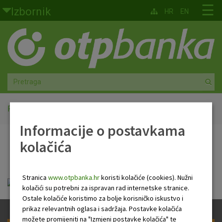
Skoči na glavni sadržaj
☰
Izbornik
HR
EN
Građani
Privatno bankarstvo
Agro
Mala poduzeća i obrtnici
Početna
OTP paket Indeks
Informacije o postavkama
Srednja i velika poduzeća
kolačića
OTP paket Indeks
Globalna tržišta
Stranica
www.otpbanka.hr
koristi kolačiće (cookies). Nužni
Faktoring
OTP paket Indeks.pdf
kolačići su potrebni za ispravan rad internetske stranice.
Ostale kolačiće koristimo za bolje korisničko iskustvo i
O nama
prikaz relevantnih oglasa i sadržaja. Postavke kolačića
možete promijeniti na "Izmjeni postavke kolačića" te