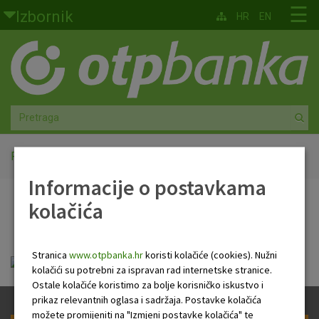
Skoči na glavni sadržaj
☰
Izbornik
HR
EN
Građani
Privatno bankarstvo
Agro
Mala poduzeća i obrtnici
Početna
OTP paket Standard
Informacije o postavkama
Srednja i velika poduzeća
kolačića
OTP paket Standard
Globalna tržišta
Stranica
www.otpbanka.hr
koristi kolačiće (cookies). Nužni
Faktoring
OTP paket Standard.pdf
kolačići su potrebni za ispravan rad internetske stranice.
Ostale kolačiće koristimo za bolje korisničko iskustvo i
O nama
prikaz relevantnih oglasa i sadržaja. Postavke kolačića
možete promijeniti na "Izmjeni postavke kolačića" te