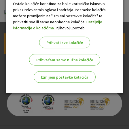
Ostale kolačiće koristimo za bolje korisničko iskustvo i
prikaz relevantnih oglasa i sadržaja. Postavke kolačića
KIID OTP E-START FOND 2021.pdf
možete promijeniti na "Izmjeni postavke kolačića" te
prihvatiti sve ili samo neophodne kolačiće.
Detaljnije
informacije o kolačićima
i njihovoj upotrebi.
Prihvati sve kolačiće
Prijava na newsletter OTP banke
Prihvaćam samo nužne kolačiće
Izmijeni postavke kolačića
Odaberite najbolju opciju za vas!