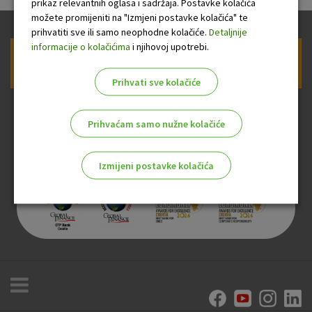
prikaz relevantnih oglasa i sadržaja. Postavke kolačića
možete promijeniti na "Izmjeni postavke kolačića" te
prihvatiti sve ili samo neophodne kolačiće.
Detaljnije
informacije o kolačićima
i njihovoj upotrebi.
Prijava na newsletter OTP banke
Prihvati sve kolačiće
Prihvaćam samo nužne kolačiće
Izmijeni postavke kolačića
Odaberite najbolju opciju za vas!
Marketinški kolačići
Analitički kolačići
Nužni kolačići