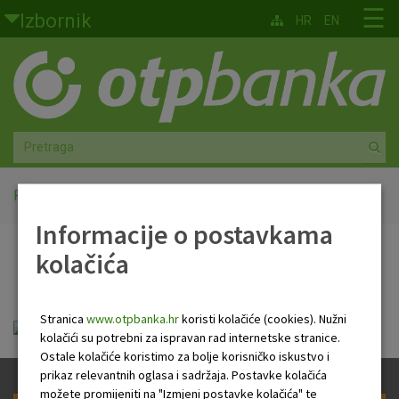
Skoči na glavni sadržaj
☰
Izbornik
HR
EN
Građani
Privatno bankarstvo
Agro
Mala poduzeća i obrtnici
Početna
Zahtjev za kredit
Informacije o postavkama
Srednja i velika poduzeća
kolačića
Zahtjev za kredit
Globalna tržišta
Stranica
www.otpbanka.hr
koristi kolačiće (cookies). Nužni
Faktoring
zahtjev_za_kredit_240518.pdf
kolačići su potrebni za ispravan rad internetske stranice.
Ostale kolačiće koristimo za bolje korisničko iskustvo i
O nama
prikaz relevantnih oglasa i sadržaja. Postavke kolačića
možete promijeniti na "Izmjeni postavke kolačića" te